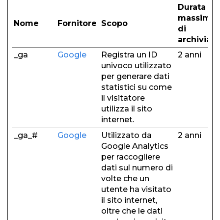
Durata
massima
Nome
Fornitore
Scopo
di
archiviaz
_ga
Google
Registra un ID
2 anni
univoco utilizzato
per generare dati
statistici su come
il visitatore
utilizza il sito
internet.
_ga_#
Google
Utilizzato da
2 anni
Google Analytics
per raccogliere
dati sul numero di
volte che un
utente ha visitato
il sito internet,
oltre che le dati