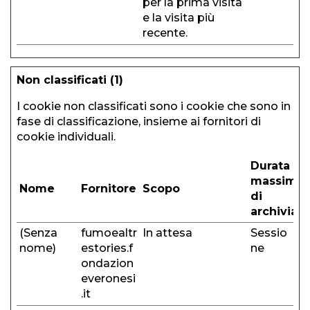
per la prima visita
e la visita più
recente.
Non classificati (1)
I cookie non classificati sono i cookie che sono in
fase di classificazione, insieme ai fornitori di
cookie individuali.
Durata
massima
Nome
Fornitore
Scopo
di
archiviaz
(Senza
fumoealtr
In attesa
Sessio
nome)
estories.f
ne
ondazion
everonesi
.it