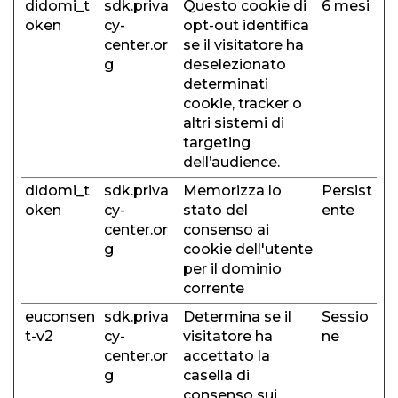
didomi_t
sdk.priva
Questo cookie di
6 mesi
oken
cy-
opt-out identifica
center.or
se il visitatore ha
g
deselezionato
determinati
cookie, tracker o
altri sistemi di
targeting
dell’audience.
didomi_t
sdk.priva
Memorizza lo
Persist
oken
cy-
stato del
ente
center.or
consenso ai
g
cookie dell'utente
per il dominio
corrente
euconsen
sdk.priva
Determina se il
Sessio
t-v2
cy-
visitatore ha
ne
center.or
accettato la
g
casella di
consenso sui