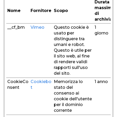
Durata
massima
Nome
Fornitore
Scopo
di
archiviaz
__cf_bm
Vimeo
Questo cookie è
1
usato per
giorno
distinguere tra
umani e robot.
Questo è utile per
il sito web, al fine
di rendere validi
rapporti sull'uso
del sito.
CookieCo
Cookiebo
Memorizza lo
1 anno
nsent
t
stato del
consenso ai
cookie dell'utente
per il dominio
corrente